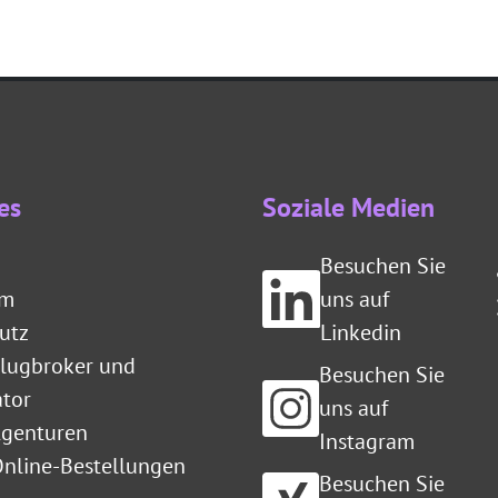
es
Soziale Medien
Besuchen Sie
um
uns auf
utz
Linkedin
Flugbroker und
Besuchen Sie
ator
uns auf
Agenturen
Instagram
Online-Bestellungen
Besuchen Sie