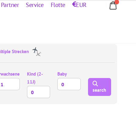
 Partner
Service
Flotte
EUR
ltiple Strecken
rwachsene
Kind (2-
Baby
11J)
search